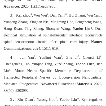
Advances.
2025. 11(31):eads4938.
#
#
#
3、Kai Zhou
, Wei Wei
, Dan Yang
, Hui Zhang, Wei Yang,
Yunpeng Zhang, Yingnan Nie, Mingming Hao, Pengcheng Wang,
Hang Ruan, Ting Zhang, Shouyan Wang,
Yaobo Liu*
. Dual
electrical stimulation at spinal-muscular interface reconstructs
spinal sensorimotor circuits after spinal cord injury.
Nature
Communications
. 2024. 15(1): 619.
#
#
#
#
4、Jun Yan
, Yunjing Wan
, Zhe Ji
, Chenxi Li
,
Chengcheng Tao, Yunjiao Tang, Yuze Zhang,
Yaobo Liu
*, Jian
Liu*. Motor Neuron-Specific Membrane Depolarization of
Transected Peripheral Nerves by Upconversion Nanoparticle-
Mediated Optogenetics.
Advanced Functional Materials
. 2023,
33(50): 2303992.
#
#
5、Xin Duan
, Yarong Gao
,
Yaobo Liu*
. Ryk regulates