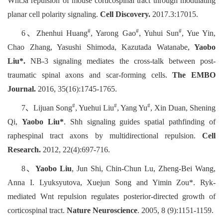
Wnt5a repulsion of mouse corticospinal tract through modulating
planar cell polarity signaling.
Cell Discovery.
2017.3:17015.
#
#
#
6、Zhenhui Huang
, Yarong Gao
, Yuhui Sun
, Yue Yin,
Chao Zhang, Yasushi Shimoda, Kazutada Watanabe,
Yaobo
Liu*.
NB-3 signaling mediates the cross-talk between post-
traumatic spinal axons and scar-forming cells.
The EMBO
Journal.
2016, 35(16):1745-1765.
#
#
#
7、Lijuan Song
, Yuehui Liu
, Yang Yu
, Xin Duan, Shening
Qi,
Yaobo Liu*
. Shh signaling guides spatial pathfinding of
raphespinal tract axons by multidirectional repulsion.
Cell
Research
.
2012, 22(4):697-716.
8、
Yaobo Liu
, Jun Shi, Chin-Chun Lu, Zheng-Bei Wang,
Anna I. Lyuksyutova, Xuejun Song and Yimin Zou*. Ryk-
mediated Wnt repulsion regulates posterior-directed growth of
corticospinal tract.
Nature Neuroscience
. 2005, 8 (9):1151-1159.