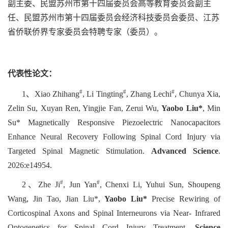
副主委、民盟苏州市第十四届委员会高等教育委员会副主
任、民盟苏州市第十四届委员会经济科技委员会委员、江苏
省侨联侨界专家委员会特聘专家（委员）。
代表
性论文：
#
#
#
1、Xiao Zhihang
, Li Tingting
, Zhang Lechi
, Chunya Xia,
Zelin Su, Xuyan Ren, Yingjie Fan, Zerui Wu,
Yaobo Liu*
, Min
Su* Magnetically Responsive Piezoelectric Nanocapacitors
Enhance Neural Recovery Following Spinal Cord Injury via
Targeted Spinal Magnetic Stimulation.
Advanced Science
.
2026:e14954.
#
#
2、Zhe Ji
, Jun Yan
, Chenxi Li, Yuhui Sun, Shoupeng
Wang, Jin Tao, Jian Liu*,
Yaobo Liu*
Precise Rewiring of
Corticospinal Axons and Spinal Interneurons via Near- Infrared
Optogenetics for Spinal Cord Injury Treatment.
Science