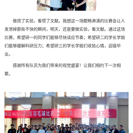
做烦了实验，看惯了文献。我想这一场酣畅淋漓的比赛会让人
发泄掉那些不快的瞬间，明天，还是要做实验，看文献。通过这场
比赛，希望研一的同学们能够尽快适应节奏；希望研二的学长学姐
们能够缓解科研压力；希望研三的学长学姐们收拾心情，迎接毕
业。
感谢所有队员为我们带来的视觉盛宴！让我们相约下一次相
聚。