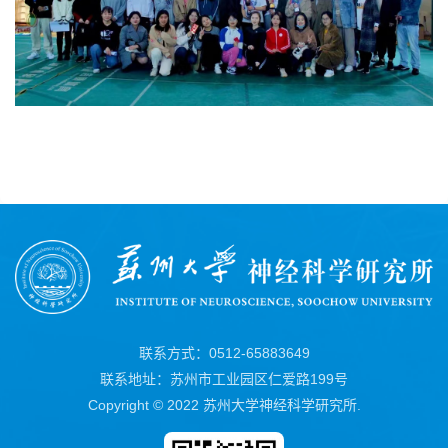
联系方式：0512-65883649
联系地址：苏州市工业园区仁爱路199号
Copyright © 2022 苏州大学神经科学研究所.