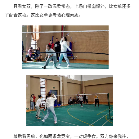
且看女双，除了一改温柔常态，上场自带彪悍外，比女单还多
了配合这项。这比女单更考验心理素质。
最后看男单，宛如两条龙竞宝，一对虎争食。双方你来我往，